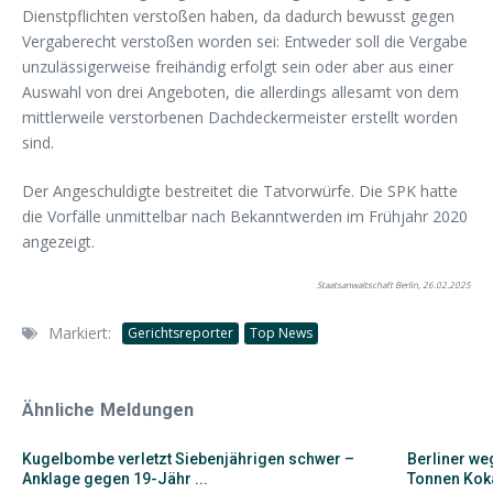
Dienstpflichten verstoßen haben, da dadurch bewusst gegen
Vergaberecht verstoßen worden sei: Entweder soll die Vergabe
unzulässigerweise freihändig erfolgt sein oder aber aus einer
Auswahl von drei Angeboten, die allerdings allesamt von dem
mittlerweile verstorbenen Dachdeckermeister erstellt worden
sind.
Der Angeschuldigte bestreitet die Tatvorwürfe. Die SPK hatte
die Vorfälle unmittelbar nach Bekanntwerden im Frühjahr 2020
angezeigt.
Staatsanwaltschaft Berlin, 26.02.2025
Markiert:
Gerichtsreporter
Top News
Ähnliche Meldungen
Kugelbombe verletzt Siebenjährigen schwer –
Berliner w
Anklage gegen 19-Jähr ...
Tonnen Koka