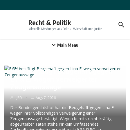
Zum Inhalt springen
Recht & Politik
Aktuelle Meldungen aus Politik, Wirtschaft und Justiz
Main Menu
Bundesgerichtshof
BGH bestätigt Beugehaft gegen
Lina E. wegen verweigerter
Zeugenaussage
JPD
Aug. 7, 2026
Der Bundesgerichtshof hat die Beugehaft gegen Lina E.
wegen ihrer vollständigen Verweigerung einer
Zeugenaussage bestätigt. Wegen bereits rechtskräftig
abgeurteilter Taten stehe ihr kein umfassendes
Auskunftsverweigerungsrecht nach § 55 StPO zu.