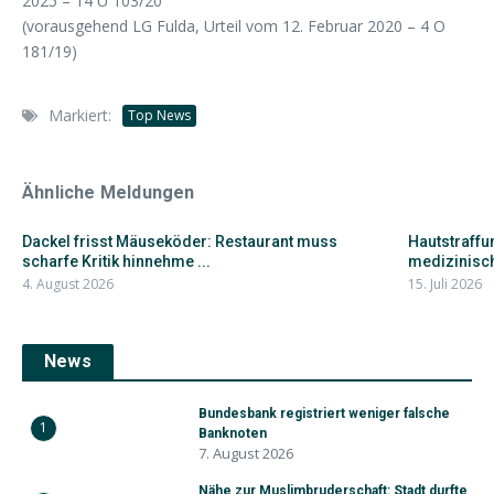
2025 – 14 U 103/20
(vorausgehend LG Fulda, Urteil vom 12. Februar 2020 – 4 O
181/19)
Markiert:
Top News
Ähnliche Meldungen
Dackel frisst Mäuseköder: Restaurant muss
Hautstraffu
scharfe Kritik hinnehme ...
medizinisc
4. August 2026
15. Juli 2026
News
Bundesbank registriert weniger falsche
1
Banknoten
7. August 2026
Nähe zur Muslimbruderschaft: Stadt durfte