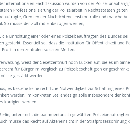
er internationalen Fachdiskussion würden von der Polizei unabhängige,
eren Professionalisierung der Polizeiarbeit in Rechtsstaaten gelten. S
eauftragte, Gremien der Nachrichtendienstkontrolle und manche Antid
al. So müsse der Zoll mit einbezogen werden,
, die Einrichtung einer oder eines Polizeibeauftragten des Bundes se
stärkt. Essentiell sei, dass die Institution für Öffentlichkeit und Po
Profil in den zentralen sozialen Medien.
e Verwaltung, weist der Gesetzentwurf noch Lücken auf, die es im Sin
ngaberecht für Bürger im Vergleich zu Polizeibeschäftigten eingeschr
 müsse gestärkt werden.
aus, es bestehe keine rechtliche Notwendigkeit zur Schaffung eines 
ankert werden. Im konkreten Stellendesign solle insbesondere der ko
s korrigiert werden.
erlin, unterstrich, die parlamentarisch gewählten Polizeibeauftragte
ch müsse das Recht auf Akteneinsicht in der Strafprozessordnung kl