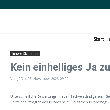
Zum Inhalt springen
Start
J
Innere Sicherheit
Kein einhelliges Ja z
Von
JPD
28. November 2023
09:55
Unterschiedliche Bewertungen haben Sachverständige zum Gese
Polizeibeauftragten des Bundes beim Deutschen Bundestag“ (