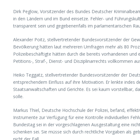
Dirk Peglow, Vorsitzender des Bundes Deutscher Kriminalbeamter
in den Ländern und im Bund einsetze. Fehler- und Führungskultu
transparent sein und gegebenenfalls im parlamentarischen R
Alexander Poitz, stellvertretender Bundesvorsitzender der Gewe
Bevölkerung hätten laut mehreren Umfragen mehr als 80 Prozen
Polizeibeschäftigte hätten durch die bereits vorhandenen und 
Petitions-, Straf-, Dienst- und Disziplinarrechts vollkommen a
Heiko Teggatz, stellvertretender Bundesvorsitzender der Deuts
entsprechendem Einfluss auf ihre Motivation. Er lenkte indes d
Staatsanwaltschaften und Gerichte. Es sei kaum vorstellbar, da
solle.
Markus Thiel, Deutsche Hochschule der Polizei, befand, effe
Instrumente zur Verfügung für eine Kontrolle individuellen Feh
Bundestag sei in der vorgeschlagenen Ausgestaltung eine nic
schenken sei. Sie müsse sich durch rechtliche Vorgaben als geb
nicht der Fall.