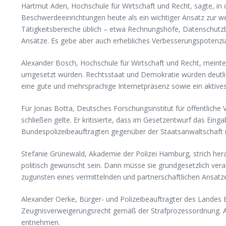
Hartmut Aden, Hochschule für Wirtschaft und Recht, sagte, in d
Beschwerdeeinrichtungen heute als ein wichtiger Ansatz zur weit
Tätigkeitsbereiche üblich – etwa Rechnungshöfe, Datenschutzb
Ansätze. Es gebe aber auch erhebliches Verbesserungspotenzi
Alexander Bosch, Hochschule für Wirtschaft und Recht, meinte
umgesetzt würden. Rechtsstaat und Demokratie würden deutlich ge
eine gute und mehrsprachige Internetpräsenz sowie ein aktives 
Für Jonas Botta, Deutsches Forschungsinstitut für öffentlich
schließen gelte. Er kritisierte, dass im Gesetzentwurf das Ei
Bundespolizeibeauftragten gegenüber der Staatsanwaltschaft
Stefanie Grünewald, Akademie der Polizei Hamburg, strich her
politisch gewünscht sein. Dann müsse sie grundgesetzlich ver
zugunsten eines vermittelnden und partnerschaftlichen Ansatze
Alexander Oerke, Bürger- und Polizeibeauftragter des Landes B
Zeugnisverweigerungsrecht gemäß der Strafprozessordnung. Au
entnehmen.