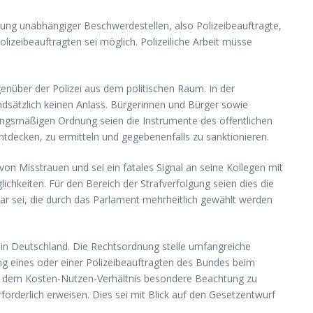
htung unabhängiger Beschwerdestellen, also Polizeibeauftragte,
lizeibeauftragten sei möglich. Polizeiliche Arbeit müsse
genüber der Polizei aus dem politischen Raum. In der
dsätzlich keinen Anlass. Bürgerinnen und Bürger sowie
sungsmäßigen Ordnung seien die Instrumente des öffentlichen
entdecken, zu ermitteln und gegebenenfalls zu sanktionieren.
on Misstrauen und sei ein fatales Signal an seine Kollegen mit
ichkeiten. Für den Bereich der Strafverfolgung seien dies die
fbar sei, die durch das Parlament mehrheitlich gewählt werden
in Deutschland. Die Rechtsordnung stelle umfangreiche
ung eines oder einer Polizeibeauftragten des Bundes beim
lem dem Kosten-Nutzen-Verhältnis besondere Beachtung zu
forderlich erweisen. Dies sei mit Blick auf den Gesetzentwurf