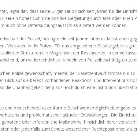
, legte dar, dass seine Organisation sich seit Jahren für die Einric
r sei ein hohes Gut. Eine positive Begleitung durch eine oder einen Po
aum auch ohne Untersuchungsausschuss erörtert werden können.
rkschaft der Polizei, beklagte ein seit Jahren latentes Misstrauen ge
t Vertrauen in die Polizei. Für das vorgesehene Gesetz gebe es grun
etablierten Strukturen die Möglichkeit der Beschwerde. In der verfas
usreichend, um widerrechtliches Handeln von Polizeibeschäftigten zu 
chen Polizeigewerkschaft, meinte, der Gesetzentwurf strotze nur so v
en Blick auf die bereits vorhandenen Reaktions- und Interventionsmögl
ss die Unabhängigkeit der Justiz noch durch eine Institution übertref
ktive und menschenrechtskonforme Beschwerdemöglichkeiten gebe es 
lverhaltens und problematischer aktueller Entwicklungen. Die Einricht
ht gebotene oder erforderliche Maßnahme, hinsichtlich derer vor al
oten oder jedenfalls zum Schutz wesentlicher Rechtspositionen als er