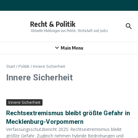
Zum Inhalt springen
Recht & Politik
Aktuelle Meldungen aus Politik, Wirtschaft und Justiz
Main Menu
Start
/
Politik
/
Innere Sicherheit
Innere Sicherheit
Innere Sicherheit
Rechtsextremismus bleibt größte Gefahr in
Mecklenburg-Vorpommern
Verfassungsschutzbericht 2025: Rechtsextremismus bleibt
größte Gefahr. Zugleich nehmen hybride Bedrohungen und