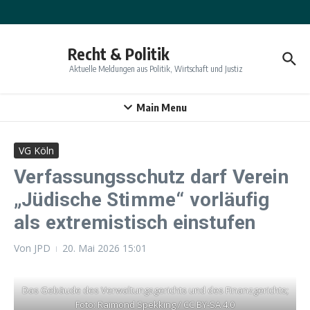
Zum Inhalt springen
Recht & Politik
Aktuelle Meldungen aus Politik, Wirtschaft und Justiz
Main Menu
VG Köln
Verfassungsschutz darf Verein
„Jüdische Stimme“ vorläufig
als extremistisch einstufen
Von
JPD
20. Mai 2026
15:01
Das Gebäude des Verwaltungsgerichts und des Finanzgerichts;
Foto: Raimond Spekking / CC BY-SA 4.0