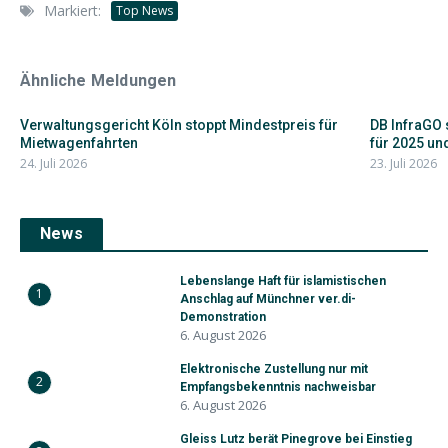
Markiert:
Top News
Ähnliche Meldungen
Verwaltungsgericht Köln stoppt Mindestpreis für
DB InfraGO 
Mietwagenfahrten
für 2025 und
24. Juli 2026
23. Juli 2026
News
Lebenslange Haft für islamistischen
1
Anschlag auf Münchner ver.di-
Demonstration
6. August 2026
Elektronische Zustellung nur mit
2
Empfangsbekenntnis nachweisbar
6. August 2026
Gleiss Lutz berät Pinegrove bei Einstieg