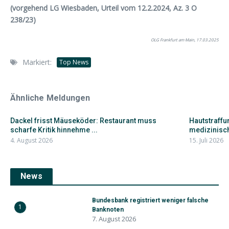
(vorgehend LG Wiesbaden, Urteil vom 12.2.2024, Az. 3 O
238/23)
OLG Frankfurt am Main, 17.03.2025
Markiert:
Top News
Ähnliche Meldungen
Dackel frisst Mäuseköder: Restaurant muss
Hautstraffu
scharfe Kritik hinnehme ...
medizinisc
4. August 2026
15. Juli 2026
News
Bundesbank registriert weniger falsche
1
Banknoten
7. August 2026