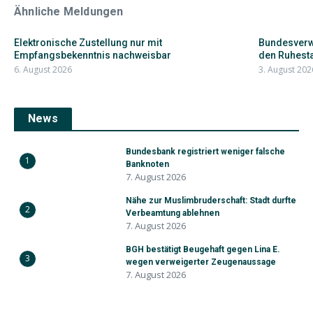
Ähnliche Meldungen
Elektronische Zustellung nur mit
Bundesverwa
Empfangsbekenntnis nachweisbar
den Ruhesta
6. August 2026
3. August 202
News
Bundesbank registriert weniger falsche
1
Banknoten
7. August 2026
Nähe zur Muslimbruderschaft: Stadt durfte
2
Verbeamtung ablehnen
7. August 2026
BGH bestätigt Beugehaft gegen Lina E.
3
wegen verweigerter Zeugenaussage
7. August 2026