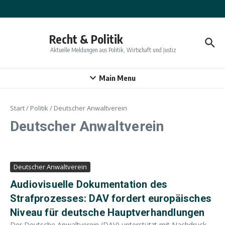
Zum Inhalt springen
Recht & Politik
Aktuelle Meldungen aus Politik, Wirtschaft und Justiz
Main Menu
Start
/
Politik
/
Deutscher Anwaltverein
Deutscher Anwaltverein
Deutscher Anwaltverein
Audiovisuelle Dokumentation des
Strafprozesses: DAV fordert europäisches
Niveau für deutsche Hauptverhandlungen
Der Deutsche Anwaltverein (DAV) unterstützt mit Nachdruck