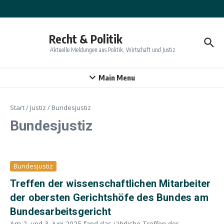
Zum Inhalt springen
Recht & Politik
Aktuelle Meldungen aus Politik, Wirtschaft und Justiz
Main Menu
Start
/
Justiz
/
Bundesjustiz
Bundesjustiz
Bundesjustiz
Treffen der wissenschaftlichen Mitarbeiter
der obersten Gerichtshöfe des Bundes am
Bundesarbeitsgericht
Am 2. und 3. Juni 2025 fand das jährliche Treffen der