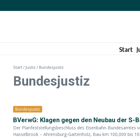
Zum Inhalt springen
Start
J
Start
/
Justiz
/
Bundesjustiz
Bundesjustiz
Bundesjustiz
BVerwG: Klagen gegen den Neubau der S-Bah
Der Planfeststellungsbeschluss des Eisenbahn-Bundesamtes 
Hasselbrook – Ahrensburg-Gartenholz, Bau-km 100,000 bis 103