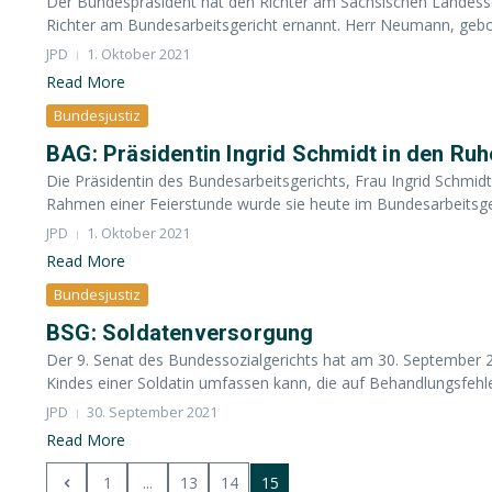
Der Bundespräsident hat den Richter am Sächsischen Landes
Richter am Bundesarbeitsgericht ernannt. Herr Neumann, gebor
JPD
1. Oktober 2021
Read More
Bundesjustiz
BAG: Präsidentin Ingrid Schmidt in den Ru
Die Präsidentin des Bundesarbeitsgerichts, Frau Ingrid Schmid
Rahmen einer Feierstunde wurde sie heute im Bundesarbeitsgeri
JPD
1. Oktober 2021
Read More
Bundesjustiz
BSG: Soldatenversorgung
Der 9. Senat des Bundessozialgerichts hat am 30. September 
Kindes einer Soldatin umfassen kann, die auf Behandlungsfehler z
JPD
30. September 2021
Read More
1
...
13
14
15