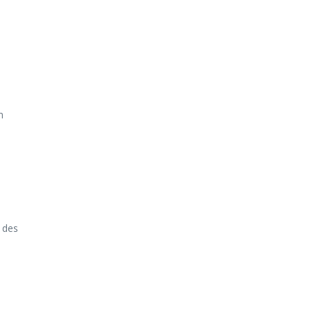
m
m
 des