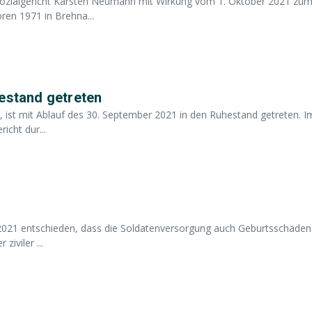
sozialgericht Karsten Neumann mit Wirkung vom 1. Oktober 2021 zu
en 1971 in Brehna...
hestand getreten
t, ist mit Ablauf des 30. September 2021 in den Ruhestand getreten. I
cht dur...
2021 entschieden, dass die Soldatenversorgung auch Geburtsschäden
iviler ...