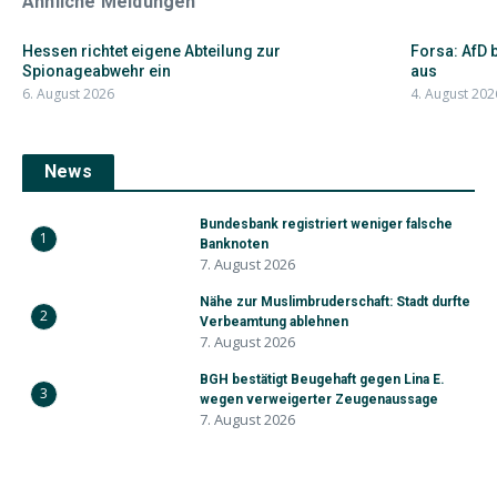
Ähnliche Meldungen
Hessen richtet eigene Abteilung zur
Forsa: AfD 
Spionageabwehr ein
aus
6. August 2026
4. August 202
News
Bundesbank registriert weniger falsche
1
Banknoten
7. August 2026
Nähe zur Muslimbruderschaft: Stadt durfte
2
Verbeamtung ablehnen
7. August 2026
BGH bestätigt Beugehaft gegen Lina E.
3
wegen verweigerter Zeugenaussage
7. August 2026