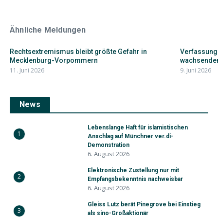
Ähnliche Meldungen
Rechtsextremismus bleibt größte Gefahr in
Verfassung
Mecklenburg-Vorpommern
wachsendem
11. Juni 2026
9. Juni 2026
News
Lebenslange Haft für islamistischen
1
Anschlag auf Münchner ver.di-
Demonstration
6. August 2026
Elektronische Zustellung nur mit
2
Empfangsbekenntnis nachweisbar
6. August 2026
Gleiss Lutz berät Pinegrove bei Einstieg
3
als sino-Großaktionär