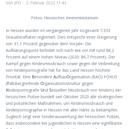
Von
JPD
2. Februar 2022
11:43
Fotos: Hessisches Innenministerium
In Hessen wurden im vergangenen Jahr insgesamt 7.333
Sexualstraftaten registriert. Dies entspricht einer Steigerung
von 31,1 Prozent gegenüber dem Vorjahr. Die
Aufklärungsquote befindet sich nach wie vor mit rund 88,2
Prozent auf einem hohen Niveau (2020: 86,7 Prozent). Der
Kampf gegen Kindesmissbrauch sowie gegen die Verbreitung
von Kinderpornografie hat für das Land Hessen höchste
Priorität. Eine
B
esondere
A
ufbau
O
rganisation (BAO) FOKUS
(
F
allübergreifende
O
rganisationsstruktur gegen
K
inderpornografie
U
nd
S
exuellen Missbrauch von Kindern) der
hessischen Polizei bündelt seit Oktober 2020 alle strategischen
und polizeilichen Maßnahmen, um Kindesmissbrauch und
Kinderpornographie in Hessen mit aller Härte zu bekämpfen.
Zugleich zeigt eine Sonderauswertung der hessischen Polizei,
dass insbesondere bei Jugendlichen in Hessen eine signifikante