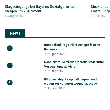
Klageeingänge bei Bayerns Sozialgerichten
Mecklenbur
steigen um 26 Prozent
Einstellunge
6. August 2026
16. Juli 2026
News
Bundesbank registriert weniger falsche
1
Banknoten
7. August 2026
Nähe zur Muslimbruderschaft: Stadt durfte
2
Verbeamtung ablehnen
7. August 2026
BGH bestätigt Beugehaft gegen Lina E.
3
wegen verweigerter Zeugenaussage
7. August 2026