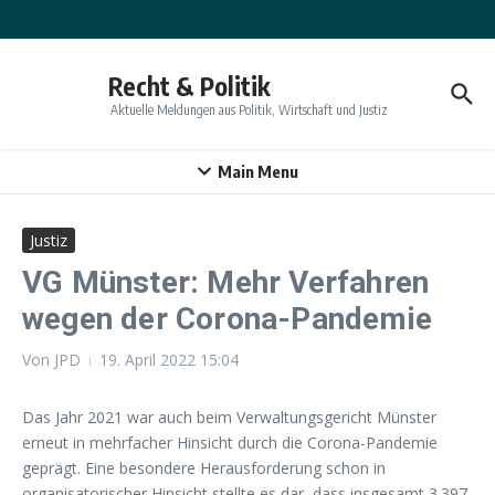
Zum Inhalt springen
Recht & Politik
Aktuelle Meldungen aus Politik, Wirtschaft und Justiz
Main Menu
Justiz
VG Münster: Mehr Verfahren
wegen der Corona-Pandemie
Von
JPD
19. April 2022
15:04
Das Jahr 2021 war auch beim Verwaltungsgericht Münster
erneut in mehrfacher Hinsicht durch die Corona-Pandemie
geprägt. Eine besondere Herausforderung schon in
organisatorischer Hinsicht stellte es dar, dass insgesamt 3.397