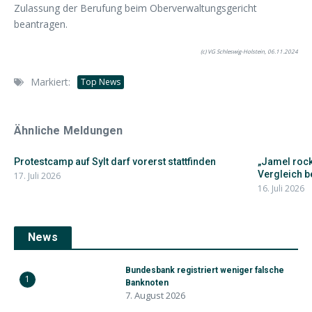
Zulassung der Berufung beim Oberverwaltungsgericht
beantragen.
(c) VG Schleswig-Holstein, 06.11.2024
Markiert:
Top News
Ähnliche Meldungen
Protestcamp auf Sylt darf vorerst stattfinden
„Jamel rock
Vergleich b
17. Juli 2026
16. Juli 2026
News
Bundesbank registriert weniger falsche
1
Banknoten
7. August 2026