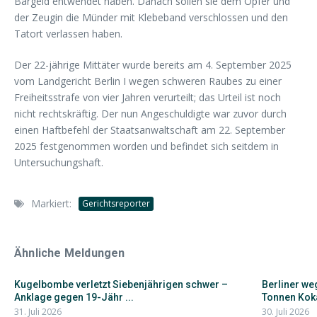
Bargeld entwendet haben. Danach sollen sie dem Opfer und
der Zeugin die Münder mit Klebeband verschlossen und den
Tatort verlassen haben.
Der 22-jährige Mittäter wurde bereits am 4. September 2025
vom Landgericht Berlin I wegen schweren Raubes zu einer
Freiheitsstrafe von vier Jahren verurteilt; das Urteil ist noch
nicht rechtskräftig. Der nun Angeschuldigte war zuvor durch
einen Haftbefehl der Staatsanwaltschaft am 22. September
2025 festgenommen worden und befindet sich seitdem in
Untersuchungshaft.
Markiert:
Gerichtsreporter
Ähnliche Meldungen
Kugelbombe verletzt Siebenjährigen schwer –
Berliner w
Anklage gegen 19-Jähr ...
Tonnen Koka
31. Juli 2026
30. Juli 2026