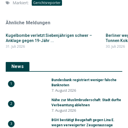
Markiert:
Gerichtsreporter
Ähnliche Meldungen
Kugelbombe verletzt Siebenjährigen schwer –
Berliner w
Anklage gegen 19-Jähr ...
Tonnen Koka
31. Juli 2026
30. Juli 2026
News
Bundesbank registriert weniger falsche
1
Banknoten
7. August 2026
Nähe zur Muslimbruderschaft: Stadt durfte
2
Verbeamtung ablehnen
7. August 2026
BGH bestätigt Beugehaft gegen Lina E.
3
wegen verweigerter Zeugenaussage