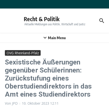
Zum Inhalt springen
Recht & Politik
Aktuelle Meldungen aus Politik, Wirtschaft und Justiz
Main Menu
OVG Rheinland-Pfalz
Sexistische Äußerungen
gegenüber Schülerinnen:
Zurückstufung eines
Oberstudiendirektors in das
Amt eines Studiendirektors
Von
JPD
10. Oktober 2023
12:11