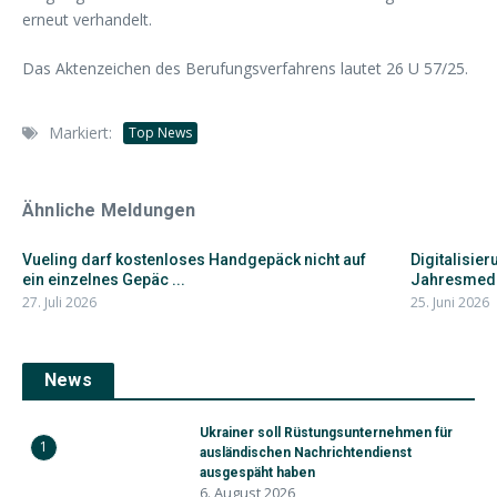
erneut verhandelt.
Das Aktenzeichen des Berufungsverfahrens lautet 26 U 57/25.
Markiert:
Top News
Ähnliche Meldungen
Vueling darf kostenloses Handgepäck nicht auf
Digitalisier
ein einzelnes Gepäc ...
Jahresmedi
27. Juli 2026
25. Juni 2026
News
Ukrainer soll Rüstungsunternehmen für
1
ausländischen Nachrichtendienst
ausgespäht haben
6. August 2026