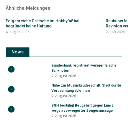
Ähnliche Meldungen
Folgenreiche Grätsche im Hobbyfußball
Raubüberfäl
begründet keine Haftung
Revision ve
4. August 2026
21. Juli 2026
News
Bundesbank registriert weniger falsche
1
Banknoten
7. August 2026
Nähe zur Muslimbruderschaft: Stadt durfte
2
Verbeamtung ablehnen
7. August 2026
BGH bestätigt Beugehaft gegen Lina E.
3
wegen verweigerter Zeugenaussage
7. August 2026