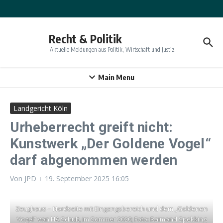
Zum Inhalt springen
Recht & Politik
Aktuelle Meldungen aus Politik, Wirtschaft und Justiz
Main Menu
Landgericht Köln
Urheberrecht greift nicht:
Kunstwerk „Der Goldene Vogel“
darf abgenommen werden
Von
JPD
19. September 2025
16:05
Zeughaus – Nordseite mit Eingangsbereich und dem „Goldenen
Vogel“ von HA Schult, im Sommer 2020; Foto: Raimond Spekking