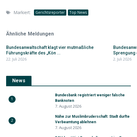
Markiert:
Gerichtsreporter
Top News
Ähnliche Meldungen
Bundesanwaltschaft klagt vier mutmaßliche
Bundesanwa
Führungskräfte des „Kön ...
Sprengung d
22. Juli 2026
2. Juli 2026
News
Bundesbank registriert weniger falsche
1
Banknoten
7. August 2026
Nähe zur Muslimbruderschaft: Stadt durfte
2
Verbeamtung ablehnen
7. August 2026