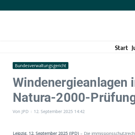
Zum Inhalt springen
Start
J
Bundesverwaltungsgericht
Windenergieanlagen i
Natura-2000-Prüfun
Von
JPD
12. September 2025
14:42
Leipzig, 12. September 2025 (JPD)
– Die immissionsschutzrecht