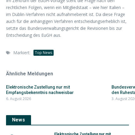
Im Zentrum der EuGH-Vorlage steht die Frage nach den
rechtlichen Folgen, wenn ein Mitgliedstaat – wie hier Italien –
im Dublin-Verfahren nicht aufnahmebereit ist. Da diese Frage
auch für die anhängigen Verfahren entscheidungserheblich ist,
setzte das Bundesverwaltungsgericht die Revisionen bis zur
Entscheidung des EuGH aus.
Markiert:
Top News
Ähnliche Meldungen
Elektronische Zustellung nur mit
Bundesverwa
Empfangsbekenntnis nachweisbar
den Ruhesta
6. August 2026
3. August 202
News
Elektronische Zustellung nur mit