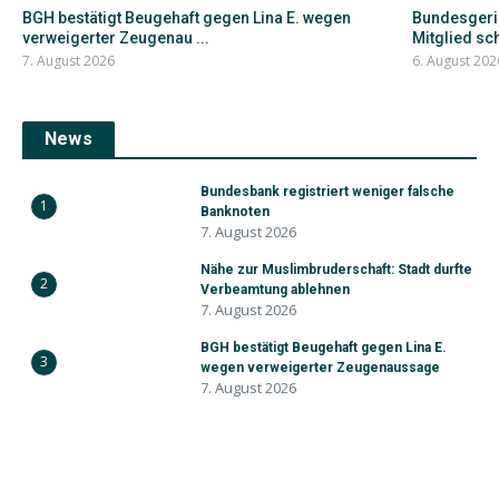
BGH bestätigt Beugehaft gegen Lina E. wegen
Bundesgeric
verweigerter Zeugenau ...
Mitglied schi
7. August 2026
6. August 202
News
Bundesbank registriert weniger falsche
1
Banknoten
7. August 2026
Nähe zur Muslimbruderschaft: Stadt durfte
2
Verbeamtung ablehnen
7. August 2026
BGH bestätigt Beugehaft gegen Lina E.
3
wegen verweigerter Zeugenaussage
7. August 2026