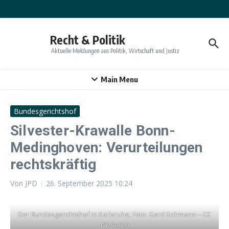
Zum Inhalt springen
Recht & Politik
Aktuelle Meldungen aus Politik, Wirtschaft und Justiz
Main Menu
Bundesgerichtshof
Silvester-Krawalle Bonn-
Medinghoven: Verurteilungen
rechtskräftig
Von
JPD
26. September 2025
10:24
Der Bundesgerichtshof in Karlsruhe; Foto: Gerd Eichmann – CC
BY-SA 3.0