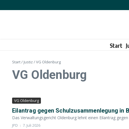
Zum Inhalt springen
Start
J
Start
/
Justiz
/
VG Oldenburg
VG Oldenburg
VG Oldenburg
Eilantrag gegen Schulzusammenlegung in 
Das Verwaltungsgericht Oldenburg lehnt einen Eilantrag gege
JPD
7. Juli 2026