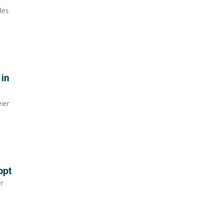
des
in
ier
ppt
er