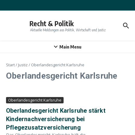
Zum Inhalt springen
Recht & Politik
Aktuelle Meldungen aus Politik, Wirtschaft und Justiz
Main Menu
Start
/
Justiz
/
Oberlandesgericht Karlsruhe
Oberlandesgericht Karlsruhe
Oberlandesgericht Karlsruhe
Oberlandesgericht Karlsruhe stärkt
Kindernachversicherung bei
Pflegezusatzversicherung
Das Oberlandesgericht Karlsruhe hält die