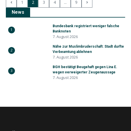
1
2
3
4
...
9
News
Bundesbank registriert weniger falsche
1
Banknoten
7. August 2026
Nähe zur Muslimbruderschaft: Stadt durfte
2
Verbeamtung ablehnen
7. August 2026
BGH bestätigt Beugehaft gegen Lina E.
3
wegen verweigerter Zeugenaussage
7. August 2026