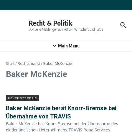
Zum Inhalt springen
Recht & Politik
Aktuelle Meldungen aus Politik, Wirtschaft und Justiz
Main Menu
Start
/
Rechtsmarkt
/
Baker McKenzie
Baker McKenzie
Baker McKenzie
Baker McKenzie berät Knorr-Bremse bei
Übernahme von TRAVIS
Baker McKenzie hat Knorr-Bremse bei der Übernahme des
niederländischen Unternehmens TRAVIS Road Services