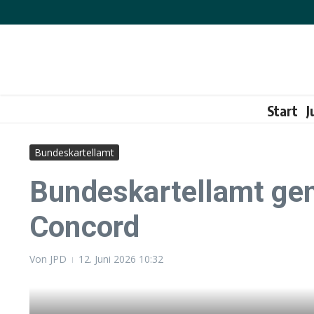
Zum Inhalt springen
Start
J
Bundeskartellamt
Bundeskartellamt g
Concord
Von
JPD
12. Juni 2026
10:32