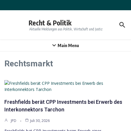
Zum Inhalt springen
Recht & Politik
Aktuelle Meldungen aus Politik, Wirtschaft und Justiz
Main Menu
Rechtsmarkt
Freshfields berät CPP Investments bei Erwerb des
Interkonnektors Tarchon
JPD
Juli 30, 2026
Freshfields hat CPP Investments beim Erwerb einer