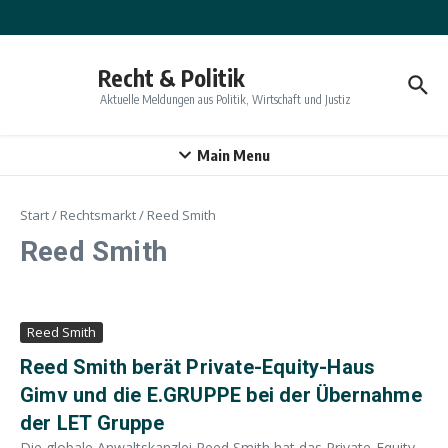
Zum Inhalt springen
Recht & Politik
Aktuelle Meldungen aus Politik, Wirtschaft und Justiz
Main Menu
Start
/
Rechtsmarkt
/
Reed Smith
Reed Smith
Reed Smith
Reed Smith berät Private-Equity-Haus
Gimv und die E.GRUPPE bei der Übernahme
der LET Gruppe
Die globale Anwaltskanzlei Reed Smith hat das Private‑Equity-