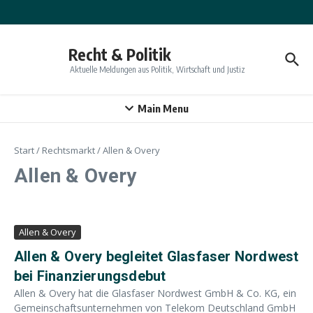
Zum Inhalt springen
Recht & Politik
Aktuelle Meldungen aus Politik, Wirtschaft und Justiz
Main Menu
Start
/
Rechtsmarkt
/
Allen & Overy
Allen & Overy
Allen & Overy
Allen & Overy begleitet Glasfaser Nordwest
bei Finanzierungsdebut
Allen & Overy hat die Glasfaser Nordwest GmbH & Co. KG, ein
Gemeinschaftsunternehmen von Telekom Deutschland GmbH