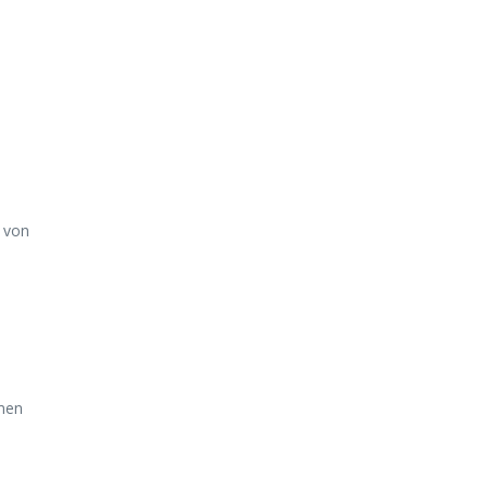
n von
hmen