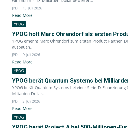
wird nun mit 18 Milliarden Dollar bewertet....
JPD
13. Juli 2026
Read More
YPOG
YPOG holt Marc Ohrendorf als ersten Prod
YPOG ernennt Marc Ohrendorf zum ersten Product Partner. Der
ausbauen....
JPD
9. Juli 2026
Read More
YPOG
YPOG berät Quantum Systems bei Milliarde
YPOG berät Quantum Systems bei einer Serie-D-Finanzierung ü
Milliarden Dollar....
JPD
3. Juli 2026
Read More
YPOG
YPOG berät Project A bei 500-Millionen-Eu