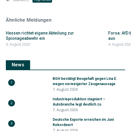
Ähnliche Meldungen
Hessen richtet eigene Abteilung zur
Forsa: AfD 
Spionageabwehr ein
aus
6. August 2026
4. August 202
News
BGH bestätigt Beugehaft gegen Lina E.
1
wegen verweigerter Zeugenaussage
7. August 2026
Industrieproduktion stagniert –
2
Autobranche legt deutlich zu
7. August 2026
Deutsche Exporte erreichen im Juni
3
Rekordwert
7. August 2026