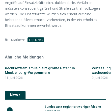
Angriffe auf Einsatzkräfte nicht dulden dürfe. Verfahren
müssten konsequent geführt und Strafen zeitnah vollzogen
werden. Die Einsatzkräfte würden sich erneut auf eine
belastende Silvesternacht vorbereiten, in der ein erhöhtes
Einsatzaufkommen erwartet werde.
Markiert:
Top News
Ähnliche Meldungen
Rechtsextremismus bleibt größte Gefahr in
Verfassung
Mecklenburg-Vorpommern
wachsendem
11. Juni 2026
9. Juni 2026
News
Bundesbank registriert weniger falsche
1