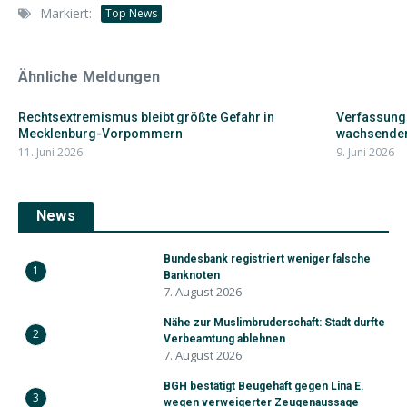
Markiert:
Top News
Ähnliche Meldungen
Rechtsextremismus bleibt größte Gefahr in
Verfassung
Mecklenburg-Vorpommern
wachsendem
11. Juni 2026
9. Juni 2026
News
Bundesbank registriert weniger falsche
1
Banknoten
7. August 2026
Nähe zur Muslimbruderschaft: Stadt durfte
2
Verbeamtung ablehnen
7. August 2026
BGH bestätigt Beugehaft gegen Lina E.
3
wegen verweigerter Zeugenaussage