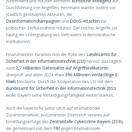
zunehmend und nutzten vermehrt
künstliche Intelligenz
zur
Durchführung von Angriffen. Herrmann warnte zudem vor
staatlich gesteuerten Akteuren, die
Desinformationskampagnen
und
DDoS-Attacken
zur
politischen Einflussnahme nutzten. Ziel solcher Angriffe sei
häufig die Untergrabung des Vertrauens in demokratische
Institutionen.
Finanzminister Füracker hob die Rolle des
Landesamts für
Sicherheit in der Informationstechnik (LSI)
hervor, das täglich
rund
2,7 Milliarden Datensätze auf Angriffsindikatoren
überprüft und allein 2024 etwa
390 Millionen verdächtige E-
Mails
blockierte. Durch die Kooperation des LSI mit dem
Bundesamt für Sicherheit in der Informationstechnik (BSI)
wolle Bayern seine Verteidigungsfähigkeit weiter stärken.
Auch die bayerische Justiz setzt auf internationale
Zusammenarbeit. Justizminister Eisenreich verwies auf
Ermittlungserfolge der
Zentralstelle Cybercrime Bayern (ZCB)
,
die gemeinsam mit dem
FBI
gegen internationale