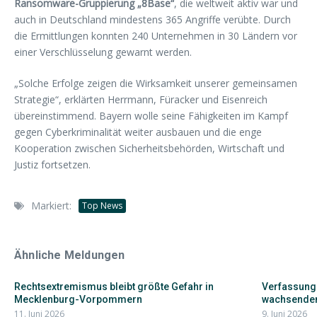
Ransomware-Gruppierung „8Base“
, die weltweit aktiv war und
auch in Deutschland mindestens 365 Angriffe verübte. Durch
die Ermittlungen konnten 240 Unternehmen in 30 Ländern vor
einer Verschlüsselung gewarnt werden.
„Solche Erfolge zeigen die Wirksamkeit unserer gemeinsamen
Strategie“, erklärten Herrmann, Füracker und Eisenreich
übereinstimmend. Bayern wolle seine Fähigkeiten im Kampf
gegen Cyberkriminalität weiter ausbauen und die enge
Kooperation zwischen Sicherheitsbehörden, Wirtschaft und
Justiz fortsetzen.
Markiert:
Top News
Ähnliche Meldungen
Rechtsextremismus bleibt größte Gefahr in
Verfassung
Mecklenburg-Vorpommern
wachsendem
11. Juni 2026
9. Juni 2026