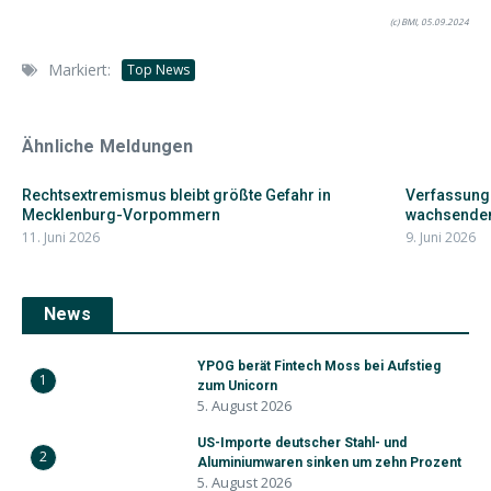
(c) BMI, 05.09.2024
Markiert:
Top News
Ähnliche Meldungen
Rechtsextremismus bleibt größte Gefahr in
Verfassung
Mecklenburg-Vorpommern
wachsendem
11. Juni 2026
9. Juni 2026
News
YPOG berät Fintech Moss bei Aufstieg
1
zum Unicorn
5. August 2026
US-Importe deutscher Stahl- und
2
Aluminiumwaren sinken um zehn Prozent
5. August 2026