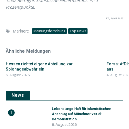
1.002 Befragte. Statistische Fehlertoleranz: +/- 3
Prozentpunkte.
RTL, 19.08.2025
Markiert:
Meinungsforschung
Top News
Ähnliche Meldungen
Hessen richtet eigene Abteilung zur
Forsa: AfD 
Spionageabwehr ein
aus
6. August 2026
4. August 202
News
Lebenslange Haft für islamistischen
1
Anschlag auf Münchner ver.di-
Demonstration
6. August 2026