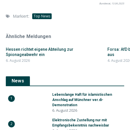
Bundesrat, 13.06.2025
Markiert:
Top News
Ähnliche Meldungen
Hessen richtet eigene Abteilung zur
Forsa: AfD 
Spionageabwehr ein
aus
6. August 2026
4. August 202
News
Lebenslange Haft für islamistischen
1
Anschlag auf Münchner ver.di-
Demonstration
6. August 2026
Elektronische Zustellung nur mit
2
Empfangsbekenntnis nachweisbar