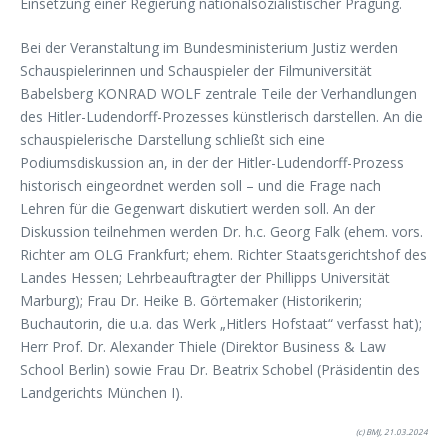
Einsetzung einer Regierung nationalsozialistischer Prägung.
Bei der Veranstaltung im Bundesministerium Justiz werden
Schauspielerinnen und Schauspieler der Filmuniversität
Babelsberg KONRAD WOLF zentrale Teile der Verhandlungen
des Hitler-Ludendorff-Prozesses künstlerisch darstellen. An die
schauspielerische Darstellung schließt sich eine
Podiumsdiskussion an, in der der Hitler-Ludendorff-Prozess
historisch eingeordnet werden soll – und die Frage nach
Lehren für die Gegenwart diskutiert werden soll. An der
Diskussion teilnehmen werden Dr. h.c. Georg Falk (ehem. vors.
Richter am OLG Frankfurt; ehem. Richter Staatsgerichtshof des
Landes Hessen; Lehrbeauftragter der Phillipps Universität
Marburg); Frau Dr. Heike B. Görtemaker (Historikerin;
Buchautorin, die u.a. das Werk „Hitlers Hofstaat“ verfasst hat);
Herr Prof. Dr. Alexander Thiele (Direktor Business & Law
School Berlin) sowie Frau Dr. Beatrix Schobel (Präsidentin des
Landgerichts München I).
(c) BMJ, 21.03.2024