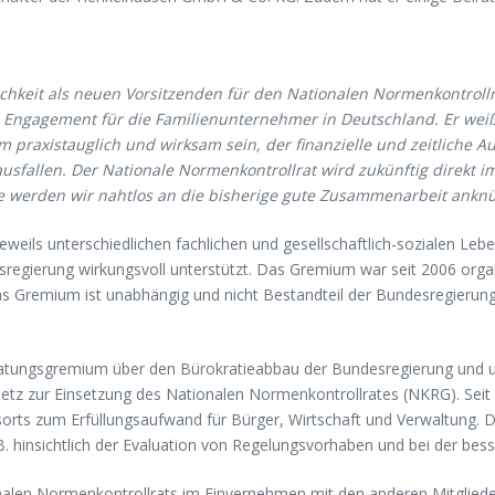
ichkeit als neuen Vorsitzenden für den Nationalen Normenkontroll
in Engagement für die Familienunternehmer in Deutschland. Er we
m praxistauglich und wirksam sein, der finanzielle und zeitliche
ausfallen. Der Nationale Normenkontrollrat wird zukünftig direkt
he werden wir nahtlos an die bisherige gute Zusammenarbeit anknü
eweils unterschiedlichen fachlichen und gesellschaftlich-sozialen Leb
regierung wirkungsvoll unterstützt. Das Gremium war seit 2006 orga
Das Gremium ist unabhängig und nicht Bestandteil der Bundesregierun
atungsgremium über den Bürokratieabbau der Bundesregierung und un
Gesetz zur Einsetzung des Nationalen Normenkontrollrates (NKRG). S
orts zum Erfüllungsaufwand für Bürger, Wirtschaft und Verwaltung. D
 hinsichtlich der Evaluation von Regelungsvorhaben und bei der besse
ionalen Normenkontrollrats im Einvernehmen mit den anderen Mitglied