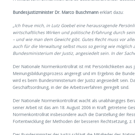
Bundesjustizminister Dr. Marco Buschmann
erklärt dazu:
„Ich freue mich, in Lutz Goebel eine herausragende Persönl
wirtschaftliches Wirken und politische Erfahrung durch se
– und wie man dem Gewicht gibt. Gutes Recht muss vor alle
auch für die Verwaltung selbst muss so gering wie möglich 
Bundesministerium der Justiz, angesiedelt sein. In der Sac
Der Nationale Normenkontrollrat ist mit Persönlichkeiten aus j
Meinungsbildungsprozess angeregt und im Ergebnis die Bundes
wird es beim Bundesministerium der Justiz angesiedelt sein. 
Geschäftsordnung, in der die Arbeitsverfahren geregelt sind.
Der Nationale Normenkontrollrat wacht als unabhängiges Ber
seiner Arbeit ist das am 18. August 2006 in Kraft getretene 
Normenkontrollrat insbesondere auch die Darstellung der Ress
Fortentwicklung der Methoden der besseren Rechtsetzung, z. B.
Der Bundesminister der Justiz schlägt die Mitglieder des Nat