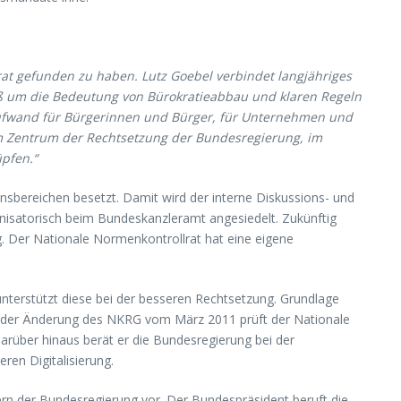
rat gefunden zu haben. Lutz Goebel verbindet langjähriges
iß um die Bedeutung von Bürokratieabbau und klaren Regeln
 Aufwand für Bürgerinnen und Bürger, für Unternehmen und
 im Zentrum der Rechtsetzung der Bundesregierung, im
pfen.“
ensbereichen besetzt. Damit wird der interne Diskussions- und
nisatorisch beim Bundeskanzleramt angesiedelt. Zukünftig
g. Der Nationale Normenkontrollrat hat eine eigene
terstützt diese bei der besseren Rechtsetzung. Grundlage
eit der Änderung des NKRG vom März 2011 prüft der Nationale
arüber hinaus berät er die Bundesregierung bei der
ren Digitalisierung.
ern der Bundesregierung vor. Der Bundespräsident beruft die