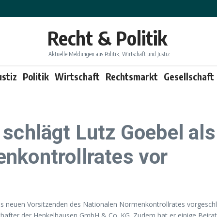
Recht & Politik
Aktuelle Meldungen aus Politik, Wirtschaft und Justiz
ustiz
Politik
Wirtschaft
Rechtsmarkt
Gesellschaft
 schlägt Lutz Goebel al
nkontrollrates vor
s neuen Vorsitzenden des Nationalen Normenkontrollrates vorgeschla
fter der Henkelhausen GmbH & Co. KG. Zudem hat er einige Beirat