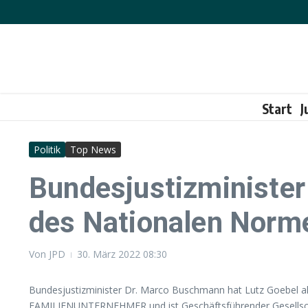
Zum Inhalt springen
Start
J
Politik
Top News
Bundesjustizminister
des Nationalen Norme
Von
JPD
30. März 2022
08:30
Bundesjustizminister Dr. Marco Buschmann hat Lutz Goebel al
FAMILIENUNTERNEHMER und ist Geschäftsführender Gesellscha