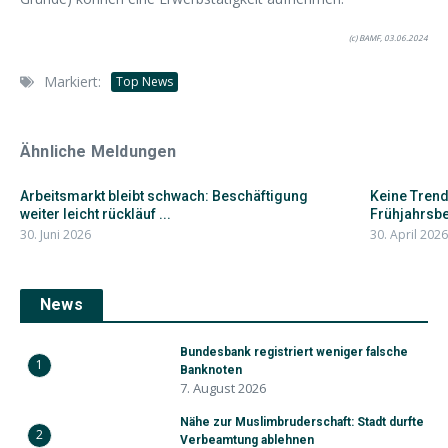
(c) BAMF, 03.06.2024
Markiert:
Top News
Ähnliche Meldungen
Arbeitsmarkt bleibt schwach: Beschäftigung
Keine Tren
weiter leicht rückläuf ...
Frühjahrsbe
30. Juni 2026
30. April 2026
News
Bundesbank registriert weniger falsche
1
Banknoten
7. August 2026
Nähe zur Muslimbruderschaft: Stadt durfte
2
Verbeamtung ablehnen