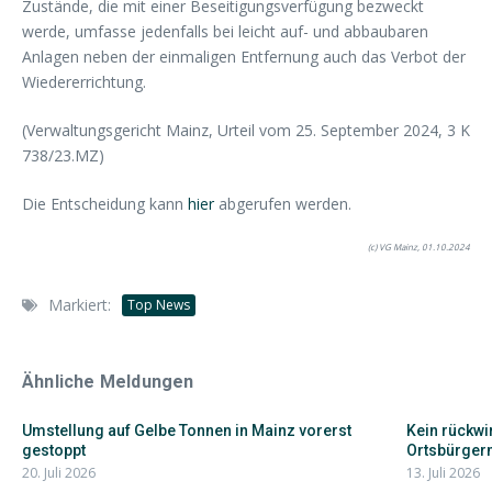
Zustände, die mit einer Beseitigungsverfügung bezweckt
werde, umfasse jedenfalls bei leicht auf- und abbaubaren
Anlagen neben der einmaligen Entfernung auch das Verbot der
Wiedererrichtung.
(Verwaltungsgericht Mainz, Urteil vom 25. September 2024, 3 K
738/23.MZ)
Die Entscheidung kann
hier
abgerufen werden.
(c) VG Mainz, 01.10.2024
Markiert:
Top News
Ähnliche Meldungen
Umstellung auf Gelbe Tonnen in Mainz vorerst
Kein rückwi
gestoppt
Ortsbürger
20. Juli 2026
13. Juli 2026