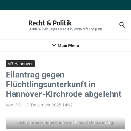
Zum Inhalt springen
Recht & Politik
Aktuelle Meldungen aus Politik, Wirtschaft und Justiz
Main Menu
VG Hannover
Eilantrag gegen
Flüchtlingsunterkunft in
Hannover-Kirchrode abgelehnt
Von
JPD
8. Dezember 2025
14:02
Fachgerichtszentrum Hannover; Foto: Stefan Brending