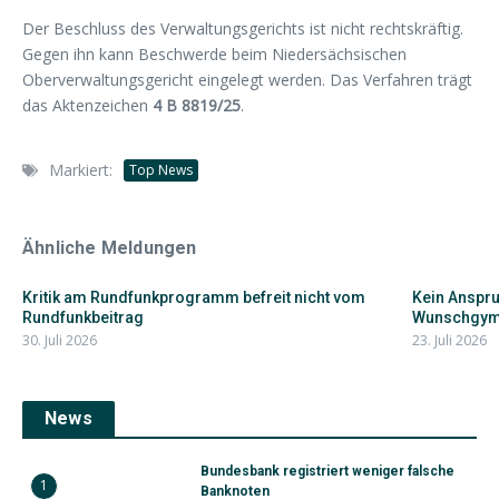
Der Beschluss des Verwaltungsgerichts ist nicht rechtskräftig.
Gegen ihn kann Beschwerde beim Niedersächsischen
Oberverwaltungsgericht eingelegt werden. Das Verfahren trägt
das Aktenzeichen
4 B 8819/25
.
Markiert:
Top News
Ähnliche Meldungen
Kritik am Rundfunkprogramm befreit nicht vom
Kein Anspr
Rundfunkbeitrag
Wunschgym
30. Juli 2026
23. Juli 2026
News
Bundesbank registriert weniger falsche
1
Banknoten