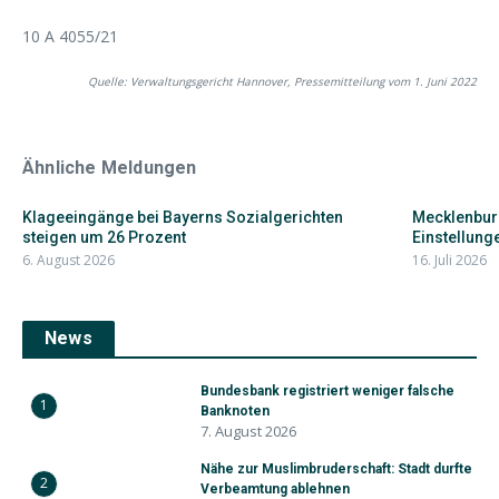
10 A 4055/21
Quelle: Verwaltungsgericht Hannover, Pressemitteilung vom 1. Juni 2022
Ähnliche Meldungen
Klageeingänge bei Bayerns Sozialgerichten
Mecklenbur
steigen um 26 Prozent
Einstellunge
6. August 2026
16. Juli 2026
News
Bundesbank registriert weniger falsche
1
Banknoten
7. August 2026
Nähe zur Muslimbruderschaft: Stadt durfte
2
Verbeamtung ablehnen