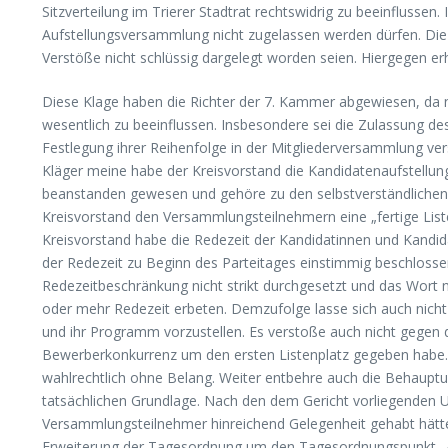
Sitzverteilung im Trierer Stadtrat rechtswidrig zu beeinfluss
Aufstellungsversammlung nicht zugelassen werden dürfen. Die 
Verstöße nicht schlüssig dargelegt worden seien. Hiergegen erh
Diese Klage haben die Richter der 7. Kammer abgewiesen, da ni
wesentlich zu beeinflussen. Insbesondere sei die Zulassung 
Festlegung ihrer Reihenfolge in der Mitgliederversammlung ver
Kläger meine habe der Kreisvorstand die Kandidatenaufstellung 
beanstanden gewesen und gehöre zu den selbstverständlichen
Kreisvorstand den Versammlungsteilnehmern eine „fertige List
Kreisvorstand habe die Redezeit der Kandidatinnen und Kandida
der Redezeit zu Beginn des Parteitages einstimmig beschloss
Redezeitbeschränkung nicht strikt durchgesetzt und das Wort n
oder mehr Redezeit erbeten. Demzufolge lasse sich auch nicht
und ihr Programm vorzustellen. Es verstoße auch nicht gegen d
Bewerberkonkurrenz um den ersten Listenplatz gegeben habe. 
wahlrechtlich ohne Belang. Weiter entbehre auch die Behaupt
tatsächlichen Grundlage. Nach den dem Gericht vorliegenden 
Versammlungsteilnehmer hinreichend Gelegenheit gehabt hätte
Erweiterung der Tagesordnung um den Tagesordnungspunkt „Aus