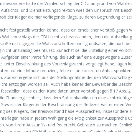
en. Insbesondere hätte der Wahlvorschlag der CDU aufgrund von Wahlre
Aufsichts- und Dienstleistungsdirektion wies den Einspruch mit Besc
ob der Kläger die hier vorliegende Klage, zu deren Begründung er sei
cht festgestellt werden könne, dass ein erheblicher Verstoß gegen Wa
des Wahlvorschlags der CDU nicht zu beanstanden, denn die Aufstell
stoße nicht gegen die Wahlvorschriften und -grundsätze, die auch be
nicht unzulässig beeinflusst. Zunächst sei die Erstellung einer Vorsc
 Aufgaben einer Parteiführung, die auch auf eine ausgewogene Zusa
e“ unter Einschränkung des Vorschlagsrechts vorgelegt habe, lägen ke
ten auf eine Minute reduziert, fehle es an konkreten Anhaltspunkten
en. Zudem ergebe sich aus der Stellungnahme der den Wahlvorschlag 
icht entzogen worden sei. Auch habe keiner der Bewerber die Beschrä
 feststellen, dass es den Kandidaten unter Verstoß gegen § 17 Abs. 
ie Chancengleichheit, dass dem Spitzenkandidaten eine achtminütige R
Soweit der Kläger in der Beschränkung der Redezeit weiter einen Ve
ung des Klägers, der Kreisvorstand habe Aussprachen, insbesondere 
Unterlagen habe in jedem Wahlgang die Möglichkeit zur Aussprache ü
n, von ihrem Auskunfts- und Rederecht Gebrauch zu machen. Schließ
sprache zum Rücktritt des Kreisvorsitzenden“ kein Wahlrechtsverst