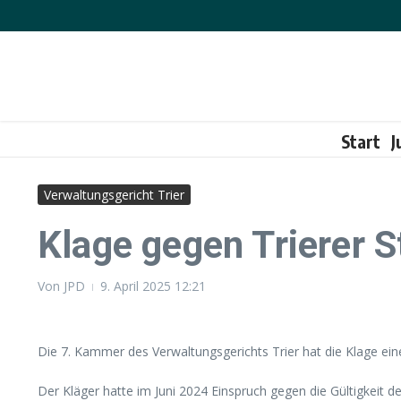
Zum Inhalt springen
Start
J
Verwaltungsgericht Trier
Klage gegen Trierer S
Von
JPD
9. April 2025
12:21
Die 7. Kammer des Verwaltungsgerichts Trier hat die Klage eine
Der Kläger hatte im Juni 2024 Einspruch gegen die Gültigkeit 