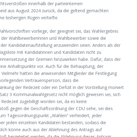
chtsverstößen innerhalb der parteiinternen
heid aus August 2024 zurück, da die geltend gemachten
ne bisherigen Rügen vertiefte.
hlvorschriften vorliege, der geeignet sei, das Wahlergebnis
ung der Wahlbewerberinnen und Wahlbewerber sowie die
i der Kandidatenaufstellung anzuwenden seien. Anders als der
hlagsliste mit Kandidatinnen und Kandidaten nicht zu
mmensetzung der Gremien hinzuwirken habe. Dafür, dass der
ine Anhaltspunkte vor. Auch für die Behauptung, der
. Vielmehr hätten die anwesenden Mitglieder die Festlegung
vorlegenden Vertrauensperson, dass die
nkung der Redezeit oder ein Defizit in der Vorstellung moniert
2 Satz 3 Kommunalwahlgesetz nicht möglich gewesen sei, sich
edezeit zugebilligt worden sei, da es keine
rstoß gegen die Geschäftsordnung der CDU sehe, sei dies
zum Tagesordnungspunkt „Wahlen“ verhindert, jeder
ber jeden einzelnen Kandidaten bestanden, sodass die
lich könne auch aus der Ablehnung des Antrags auf
oß hergeleitet werden, da die Ablehnung dieses Antrags