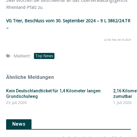
zwei Wochen die Beschwerde an das Oberverwaltungsgericht
Rheinland-Pfalz zu.
VG Trier, Beschluss vom 30. September 2024 – 9 L 3862/24.TR
–
(c) VG Trier, 09.10.2024
Markiert:
Top News
Ähnliche Meldungen
Kein Deutschlandticket für 1,4 Kilometer langen
2,16 Kilome
Grundschulweg
zumutbar
23. Juli 2026
1. Juli 2026
News