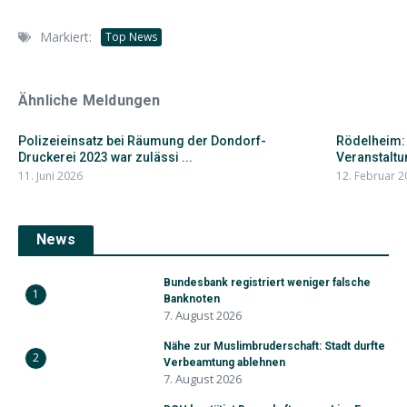
Markiert:
Top News
Ähnliche Meldungen
Polizeieinsatz bei Räumung der Dondorf-
Rödelheim:
Druckerei 2023 war zulässi ...
Veranstaltun
11. Juni 2026
12. Februar 2
News
Bundesbank registriert weniger falsche
1
Banknoten
7. August 2026
Nähe zur Muslimbruderschaft: Stadt durfte
2
Verbeamtung ablehnen
7. August 2026