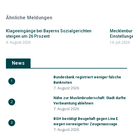
Ähnliche Meldungen
Klageeingänge bei Bayerns Sozialgerichten
Mecklenbur
steigen um 26 Prozent
Einstellunge
6. August 2026
16. Juli 2026
News
Bundesbank registriert weniger falsche
1
Banknoten
7. August 2026
Nähe zur Muslimbruderschaft: Stadt durfte
2
Verbeamtung ablehnen
7. August 2026
BGH bestätigt Beugehaft gegen Lina E.
3
wegen verweigerter Zeugenaussage
7. August 2026