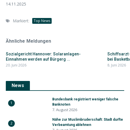
14.11.2025
Markiert:
Top News
Ähnliche Meldungen
Sozialgericht Hannover: Solaranlagen-
Schiffsarzt 
Einnahmen werden auf Bürgerg ...
bei Basketbal
20. Juni 2026
8. Juni 2026
News
Bundesbank registriert weniger falsche
1
Banknoten
7. August 2026
Nähe zur Muslimbruderschaft: Stadt durfte
2
Verbeamtung ablehnen